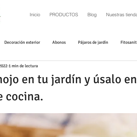
Inicio
PRODUCTOS
Blog
Nuestras tiend
Decoración exterior
Abonos
Pájaros de jardín
Fitosanit
2022
1 min de lectura
Huerta
Maquinaria
Plantas
Ideas y trucos
Substrat
ojo en tu jardín y úsalo en
e cocina.