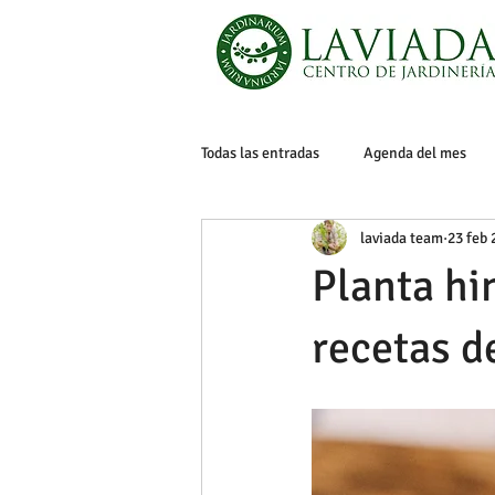
Todas las entradas
Agenda del mes
laviada team
23 feb 
Muebles jardín
Mascotas
Planta hin
Macetas y maceteros
Barbacoas
recetas d