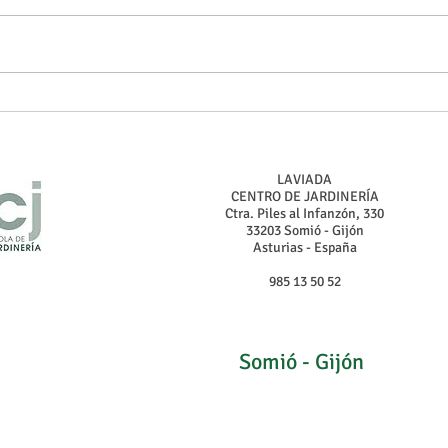
Atrayendo Polinizadores:
Jardi
Plantas que Ayudan a Abejas y
Activ
Mariposas
Hace
LAVIADA
CENTRO DE JARDINERÍA
Ctra. Piles al Infanzón, 330
33203 Somió - Gijón
Asturias - España
985 13 50 52
Somió - Gijón