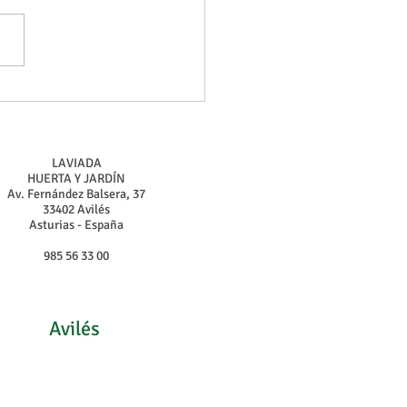
nería para Niños:
idades Divertidas para
r en Familia
LAVIADA
HUERTA Y JARDÍN
Av. Fernández Balsera, 37
33402 Avilés
Asturias - España
985 56 33 00
Avilés