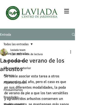
Entrada
Todas las entradas
laviada team
Todas las entradas
1 jul 2023
4 min de lectura
La poda de verano de los
Agenda del mes
arbustos
Decoración exterior
Abonos
Se suele asociar esta tarea a otros 
momentos del año, pero el caso es que 
Pájaros de jardín
en sus diferentes modalidades, la poda 
Fitosanitarios
de verano da pie a que los tan versátiles 
Novedades
y agradecidos arbustos conserven un 
mejor aspecto, se mantengan más sanos 
Muebles jardín