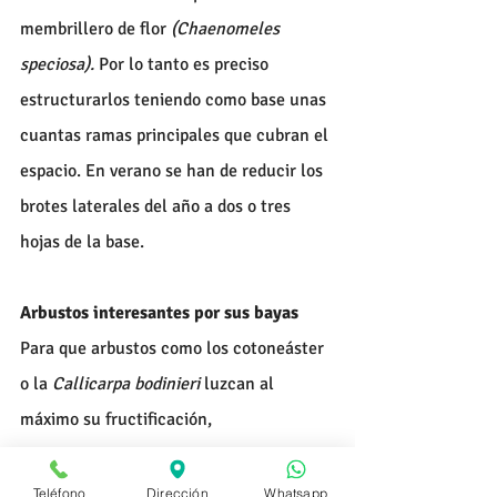
membrillero de flor 
(Chaenomeles 
speciosa). 
Por lo tanto es preciso 
estructurarlos teniendo como base unas 
cuantas ramas principales que cubran el 
espacio. En verano se han de reducir los 
brotes laterales del año a dos o tres 
hojas de la base.
Arbustos interesantes por sus bayas
Para que arbustos como los cotoneáster 
o la
 Callicarpa bodinieri 
luzcan al 
máximo su fructificación, 
aproximadamente en agosto, un poco 
antes de la coloración de los frutos, se 
Teléfono
Dirección
Whatsapp