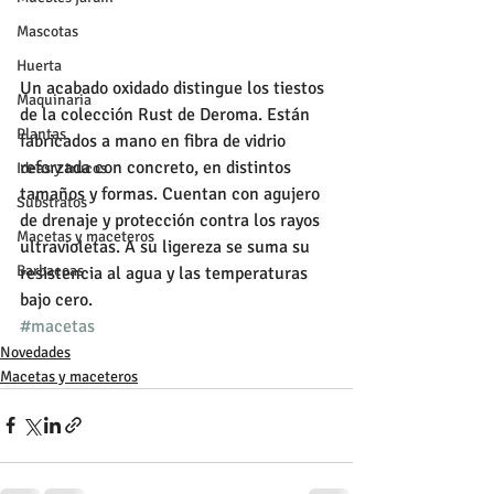
Mascotas
Huerta
Un acabado oxidado distingue los tiestos 
Maquinaria
de la colección Rust de Deroma. Están 
Plantas
fabricados a mano en fibra de vidrio 
reforzada con concreto, en distintos 
Ideas y trucos
tamaños y formas. Cuentan con agujero 
Substratos
de drenaje y protección contra los rayos 
Macetas y maceteros
ultravioletas. A su ligereza se suma su 
Barbacoas
resistencia al agua y las temperaturas 
bajo cero.
#macetas
Novedades
Macetas y maceteros