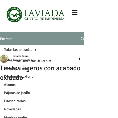
Entrada
Todas las entradas
laviada team
Todas las entradas
27 mar 2018
1 min de lectura
Tiestos ligeros con acabado
Agenda del mes
oxidado
Decoración exterior
Abonos
Pájaros de jardín
Fitosanitarios
Novedades
Muebles jardín