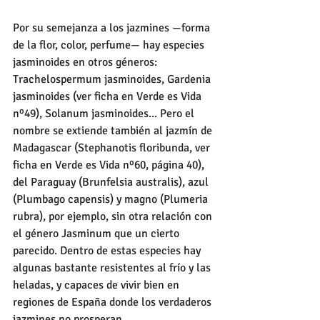
Por su semejanza a los jazmines —forma 
de la flor, color, perfume— hay especies 
jasminoides en otros géneros: 
Trachelospermum jasminoides, Gardenia 
jasminoides (ver ficha en Verde es Vida 
nº49), Solanum jasminoides... Pero el 
nombre se extiende también al jazmín de 
Madagascar (Stephanotis floribunda, ver 
ficha en Verde es Vida nº60, página 40), 
del Paraguay (Brunfelsia australis), azul 
(Plumbago capensis) y magno (Plumeria 
rubra), por ejemplo, sin otra relación con 
el género Jasminum que un cierto 
parecido. Dentro de estas especies hay 
algunas bastante resistentes al frío y las 
heladas, y capaces de vivir bien en 
regiones de España donde los verdaderos 
jazmines no prosperan. 