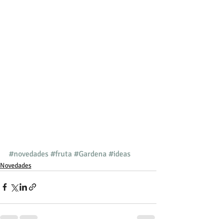
#novedades
#fruta
#Gardena
#ideas
Novedades