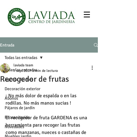
Entrada
Todas las entradas
laviada team
Todas las entradas
7 sept 2017
1 min de lectura
Recogedor de frutas
Agenda del mes
Decoración exterior
¡ No más dolor de espalda o en las 
Abonos
rodillas. No más manos sucias !
Pájaros de jardín
Fitosanitarios
El recogedor de fruta GARDENA es una 
herramienta para recoger las frutas 
Novedades
como manzanas, nueces o castañas de 
Muebles jardín