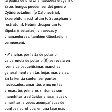
la palma de una Chamaedorea elegans). 
Estos hongos pueden ser del género 
Cylindrocladium (o Calonectria), 
Exserohilum rostratum (o Setosphaeria 
rostratum), Helminthosporium (o 
Bipolaris setariae); en arecas y 
chamaedoreas, también Gliocladium 
vermoeseni. 
• Manchas por falta de potasio  
La carencia de potasio (K) se revela en 
forma de pequeñísimas manchas 
generalmente en las hojas más viejas. 
En la kentia suelen ser puntos 
necrosados, amarillos o no; en las 
arecas, los primeros síntomas son 
manchitas traslúcidas anaranjadas o 
amarillas, a veces acompañadas de 
puntos necróticos; en una fase más 