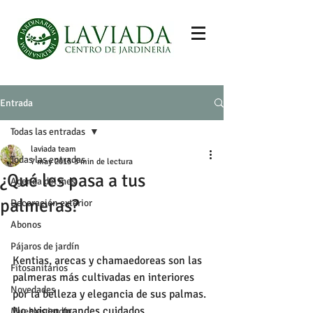
Entrada
Todas las entradas
laviada team
Todas las entradas
7 may 2015
3 min de lectura
¿Qué les pasa a tus
Agenda del mes
palmeras?
Decoración exterior
Abonos
Pájaros de jardín
Kentias, arecas y chamaedoreas son las 
Fitosanitarios
palmeras más cultivadas en interiores 
Novedades
por la belleza y elegancia de sus palmas. 
No exigen grandes cuidados, 
Muebles jardín