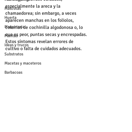
especialmente la areca y la 
Mascotas
chamaedorea; sin embargo, a veces 
Huerta
aparecen manchas en los foliolos, 
Maquinaria
colonias de cochinilla algodonosa o, lo 
que es peor, puntas secas y encrespadas. 
Plantas
Estos síntomas revelan errores de 
Ideas y trucos
cultivo o falta de cuidados adecuados. 
Substratos
Macetas y maceteros
Barbacoas