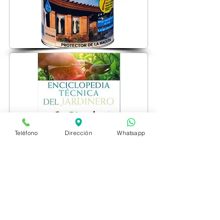
Teléfono
Dirección
Whatsapp
CHIMENEAS
Cuando llega el invierno, nada mejor que
encender la chimenea y disfrutar del calor,
la luz y el olor de las ascuas. Disponemos
de leña, deshollinadores, encendedores,
herramientas y todo lo necesario para el
uso y mantenimiento de chimeneas.