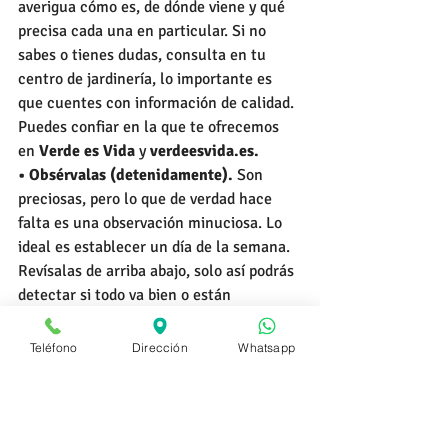
averigua cómo es, de dónde viene y qué 
precisa cada una en particular. Si no 
sabes o tienes dudas, consulta en tu 
centro de jardinería, lo importante es 
que cuentes con información de calidad. 
Puedes confiar en la que te ofrecemos 
en 
Verde es Vida
 y 
verdeesvida.es.
• Obsérvalas (detenidamente).
 Son 
preciosas, pero lo que de verdad hace 
falta es una observación minuciosa. Lo 
ideal es establecer un día de la semana. 
Revísalas de arriba abajo, solo así podrás 
detectar si todo va bien o están 
sufriendo por algo: falta o exceso de 
riego o abono, una plaga, un hongo…
Teléfono
Dirección
Whatsapp
• Mucha constancia.
 Unas menos que 
otras, pero todas las plantas necesitan 
atención. Ser constante en los cuidados 
es esencial, especialmente en los 