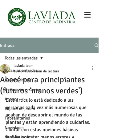
Entrada
Todas las entradas
laviada team
Todas las entradas
10 nov 2021
5 min de lectura
Abecé para principiantes
Agenda del mes
(futuros ‘manos verdes’)
Decoración exterior
Abonos
Este artículo está dedicado a las 
personas cada vez más numerosas que 
Pájaros de jardín
acaban de descubrir el mundo de las 
Fitosanitarios
plantas y están aprendiendo a cuidarlas. 
Novedades
Contar con estas nociones básicas 
facilita cometer menos errores y 
Muebles jardín