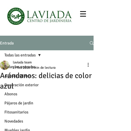
Entrada
Todas las entradas
laviada team
Todas las entradas
27 feb 2016
3 min de lectura
Arándanos: delicias de color
Agenda del mes
azul
Decoración exterior
Abonos
Pájaros de jardín
Fitosanitarios
Novedades
Muebles jardín